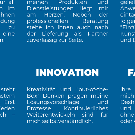
r all
meinen Produkten und
geli
en im
Dienstleistungen liegt mir
Anwe
 Ihnen
am Herzen. Neben der
eint
idung
professionellen Beratung
folg
ze zu
stehe ich Ihnen auch nach
"Ein
 eine
der Lieferung als Partner
Künst
n.
zuverlässig zur Seite.
und D
INNOVATION
F
 steht
Kreativität und "out-of-the-
Ihre 
hstem
Box" Denken prägen meine
mich
 Erst
Lösungsvorschläge und
Desh
ieden
Prozesse. Kontinuierliches
und 
uch –
Weiterentwickeln sind für
ohne
mich selbstverständlich.
oder 