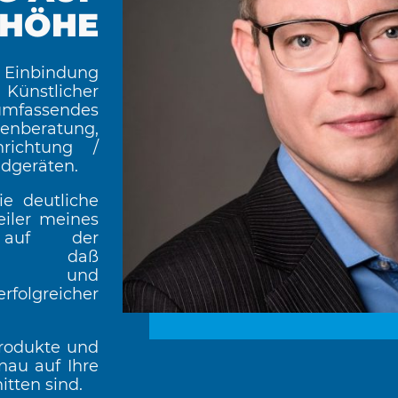
HÖHE
Einbindung
Künstlicher
mfassendes
genberatung,
nrichtung /
dgeräten.
ie deutliche
iler meines
d auf der
, daß
sein und
rfolgreicher
Produkte und
nau auf Ihre
itten sind.