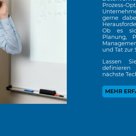
Prozess-Op
Unternehme
gerne dabe
Herausforde
Ob es sic
Planung, P
Management 
und Tat zur 
Lassen Si
definiere
nächste Tec
MEHR ER